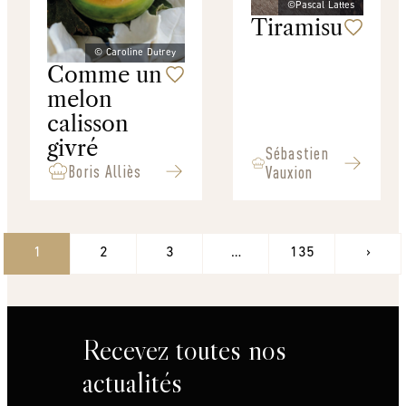
©Pascal Lattes
Tiramisu
© Caroline Dutrey
Comme un
melon
calisson
givré
Sébastien
Boris Alliès
Vauxion
1
2
3
…
135
›
Recevez toutes nos
actualités