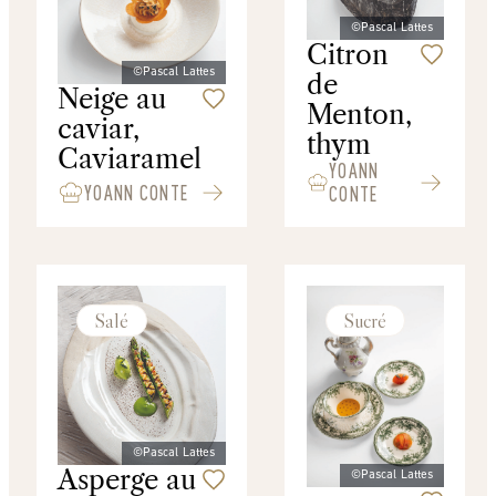
©Pascal Lattes
Citron
©Pascal Lattes
de
Neige au
Menton,
caviar,
thym
Caviaramel
YOANN
YOANN CONTE
CONTE
Salé
Sucré
©Pascal Lattes
Asperge au
©Pascal Lattes