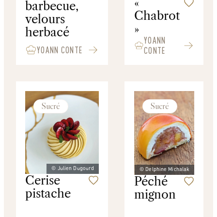
«
barbecue,
Chabrot
velours
»
herbacé
YOANN
YOANN CONTE
CONTE
Sucré
Sucré
© Julien Dugourd
© Delphine Michalak
Cerise
Péché
pistache
mignon