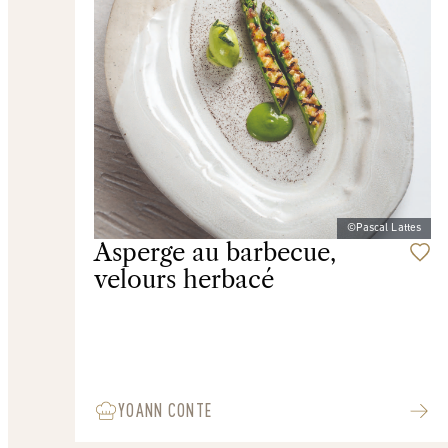
©Pascal Lattes
Asperge au barbecue,
velours herbacé
YOANN CONTE