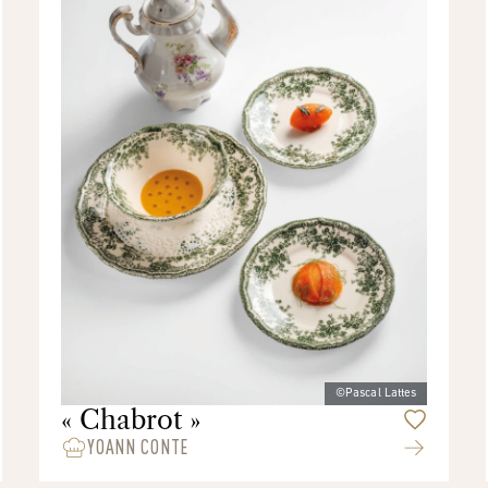
©Pascal Lattes
« Chabrot »
YOANN CONTE