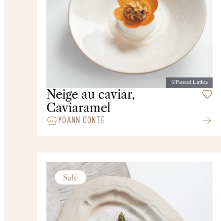
©Pascal Lattes
Neige au caviar,
Caviaramel
YOANN CONTE
Salé