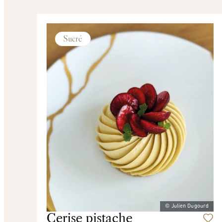
Sucré
© Julien Dugourd
Cerise pistache