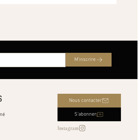
M'inscrire
S
Nous contacter
S'abonner
nné
Instagram