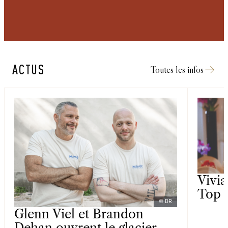
ACTUS
Toutes les infos
Vivi
Top 
© DR
Glenn Viel et Brandon
Dehan ouvrent le glacier