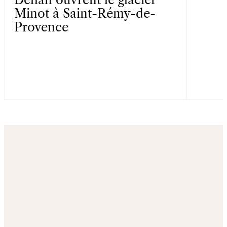
Minot à Saint-Rémy-de-
1
Provence
CHEF,
1
RÉGION
Yoann
Conte
Découvrir